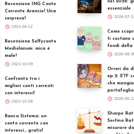
nel 2026: g
Recensione ING Conto
essenziale
Corrente Arancio! Una
2026-07-2
sorpresa!
2024-04-12
Come scopr
ti costano 
Recensione Selfyconto
fondi della
Mediolanum: mica è
2026-06-0
male!
2023-10-09
Orrori da d
ep.2: ETF c
Confronto tra i
che mangian
migliori conti correnti
portafoglio
con interessi!
2026-05-2
2023-10-06
Sharpe Rat
Banca Sistema: un
Sortino Rat
conto corrente con
misurare da
interessi… gratis!