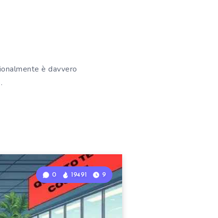
rezionalmente è davvero
…
0
19491
9