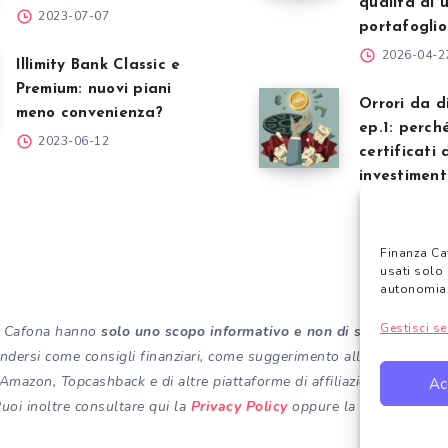
qualità di 
2023-07-07
portafoglio
2026-04-2
Illimity Bank Classic e
Premium: nuovi piani
Orrori da d
meno convenienza?
ep.1: perché
2023-06-12
certificati 
investimen
trappola
2026-04-1
Finanza Ca
usati solo 
autonomia
Gestisci se
nza Cafona hanno
solo uno scopo informativo e non di sostituzione 
dersi come consigli finanziari, come suggerimento alla vendita o l’ac
to Amazon, Topcashback e di altre piattaforme di affiliazione potre
Ac
uoi inoltre consultare qui la
Privacy Policy
oppure la
Cookie Poli