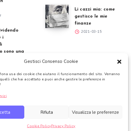
un
Li cazzi mia: come
7
gestisco le mie
finanze
ividendo
2021-03-15
 i
di
to sono una
Gestisci Consenso Cookie
7
fona usa dei cookie che aiutano il funzionamento del sito. Verranno
quelli che hai accettato e puoi anche gestire le preferenze in
!
rvizi
a una consulenza finanziaria
.
quisto dei prodotti finanziari trattati.
bbe ricevere un guadagno per ciascun acquisto
idoneo.
cetta
Rifiuta
Visualizza le preferenze
cy
Cookie Policy
Privacy Policy