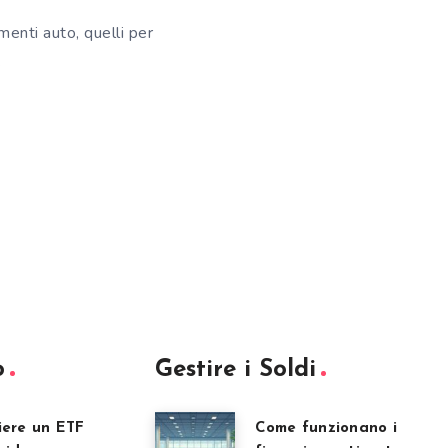
menti auto, quelli per
…
o
Gestire i Soldi
iere un ETF
Come funzionano i