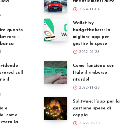
uida
finanziamenti auto
2024-11-04
7
Wallet by
ire quanto
budgetbakers: la
davvero i
migliore app per
 banca
gestire le spese
5
2022-05-23
ividendo
Come funziona con
overed call
Italo il rimborso
o il
ritardo!
2022-11-28
2
Splitwise: l’app per la
io e
gestione spese di
io: come
coppia
vvero la
2022-06-20