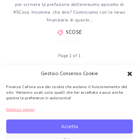
per scrivere la prefazione dell’ennesimo episodio di
#5Cose. Insomma, che dire? Cominciamo con le news
finanziarie di questo…
5COSE
Page 1 of 1
Gestisci Consenso Cookie
Finanza Cafona usa dei cookie che aiutano il funzionamento del
Tutti i temi trattati su Finanza Cafona hanno
solo uno scopo
sito. Verranno usati solo quelli che hai accettato e puoi anche
informativo e non di sostituzione a una consulenza finanziaria
.
gestire le preferenze in autonomia!
Gli argomenti trattati non devono intendersi come consigli
Gestisci servizi
finanziari, come suggerimento alla vendita o l’acquisto dei prodotti
finanziari trattati.
Accetta
In alcuni casi Finanza Cafona in qualità di Affiliato Amazon,
Topcashback e di altre piattaforme di affiliazione potrebbe ricevere