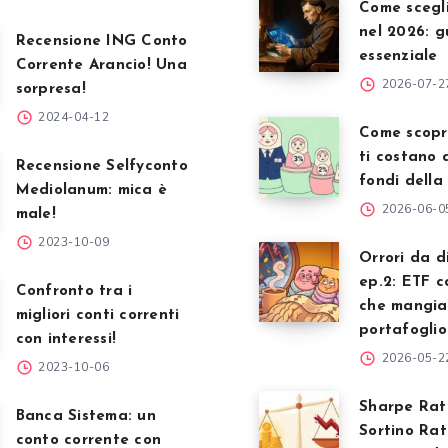
Come scegl
nel 2026: g
Recensione ING Conto
essenziale
Corrente Arancio! Una
2026-07-2
sorpresa!
2024-04-12
Come scopr
ti costano 
Recensione Selfyconto
fondi della
Mediolanum: mica è
2026-06-0
male!
2023-10-09
Orrori da d
ep.2: ETF c
Confronto tra i
che mangian
migliori conti correnti
portafoglio
con interessi!
2026-05-2
2023-10-06
Sharpe Rat
Banca Sistema: un
Sortino Rat
conto corrente con