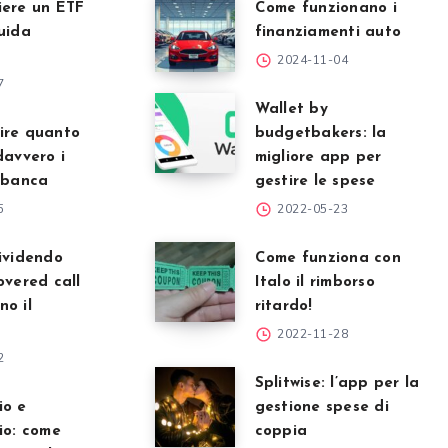
iere un ETF
Come funzionano i
uida
finanziamenti auto
2024-11-04
7
Wallet by
ire quanto
budgetbakers: la
davvero i
migliore app per
 banca
gestire le spese
5
2022-05-23
ividendo
Come funziona con
overed call
Italo il rimborso
o il
ritardo!
2022-11-28
2
Splitwise: l’app per la
io e
gestione spese di
io: come
coppia