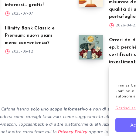
misurare da
interessi… gratis!
qualità di 
2023-07-07
portafoglio
2026-04-2
Illimity Bank Classic e
Premium: nuovi piani
Orrori da d
meno convenienza?
ep.1: perché
2023-06-12
certificati 
investimen
trappola
2026-04-1
Finanza Ca
usati solo 
autonomia
Gestisci se
nza Cafona hanno
solo uno scopo informativo e non di sostituzione 
dersi come consigli finanziari, come suggerimento alla vendita o l’ac
to Amazon, Topcashback e di altre piattaforme di affiliazione potre
Ac
uoi inoltre consultare qui la
Privacy Policy
oppure la
Cookie Poli