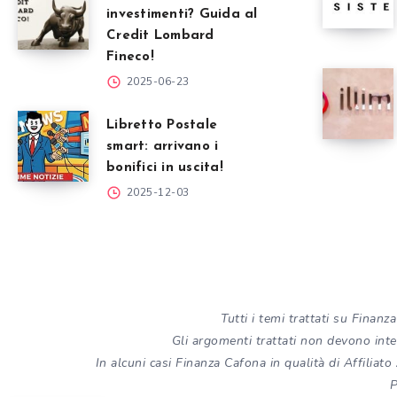
investimenti? Guida al
Credit Lombard
Fineco!
2025-06-23
Libretto Postale
smart: arrivano i
bonifici in uscita!
2025-12-03
Tutti i temi trattati su Fina
Gli argomenti trattati non devono inten
In alcuni casi Finanza Cafona in qualità di Affilia
P