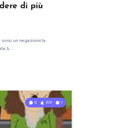
ndere di più
on sono un negazionista
rda ti…
0
1517
1