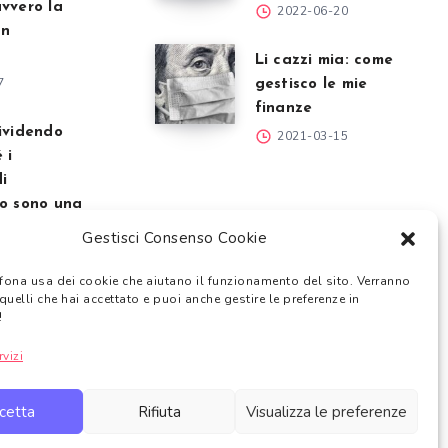
vvero la
2022-06-20
un
Li cazzi mia: come
7
gestisco le mie
finanze
ividendo
2021-03-15
 i
di
to sono una
Gestisci Consenso Cookie
7
fona usa dei cookie che aiutano il funzionamento del sito. Verranno
quelli che hai accettato e puoi anche gestire le preferenze in
!
rvizi
a una consulenza finanziaria
.
quisto dei prodotti finanziari trattati.
bbe ricevere un guadagno per ciascun acquisto
idoneo.
cetta
Rifiuta
Visualizza le preferenze
cy