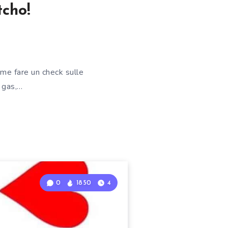
tcho!
ome fare un check sulle
e gas,…
0
1850
4