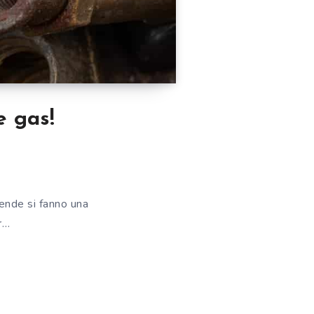
e gas!
iende si fanno una
r…