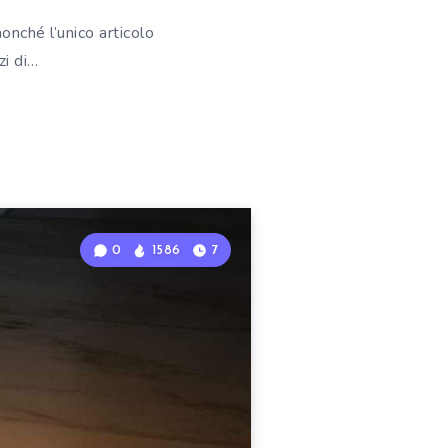
onché l’unico articolo
zi di…
0
1586
7