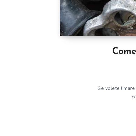
Come 
Se volete limare 
c