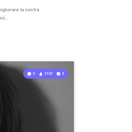
igliorare la nostra
più…
0
2327
2