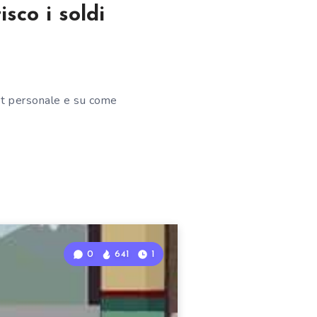
sco i soldi
get personale e su come
0
641
1