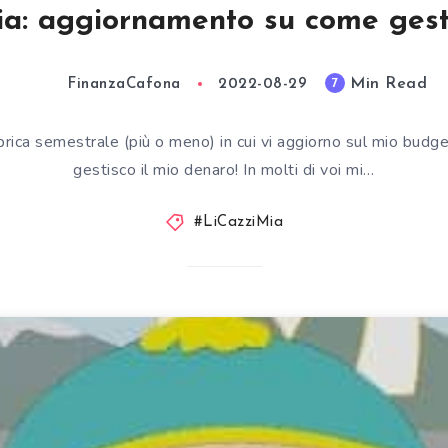
ia: aggiornamento su come gesti
Min Read
7
FinanzaCafona
2022-08-29
 rubrica semestrale (più o meno) in cui vi aggiorno sul mio bud
gestisco il mio denaro! In molti di voi mi…
#LiCazziMia