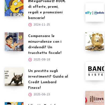
#MegaPromo2! 800€
di offerte, premi,
regali e promozioni
bancarie!
2024-11-25
Compensare le
minusvalenze con i
dividendi? Un
trucchetto fiscale!
2025-08-18
Un prestito sugli
investimenti? Guida al
Credit Lombard
Fineco!
2025-06-23