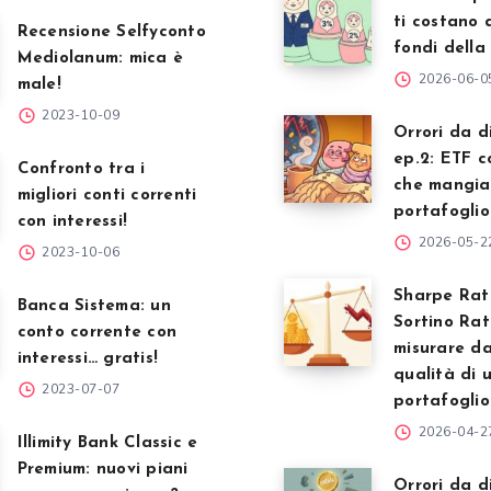
ti costano 
Recensione Selfyconto
fondi della
Mediolanum: mica è
2026-06-0
male!
2023-10-09
Orrori da d
ep.2: ETF c
Confronto tra i
che mangian
migliori conti correnti
portafoglio
con interessi!
2026-05-2
2023-10-06
Sharpe Rat
Banca Sistema: un
Sortino Rat
conto corrente con
misurare da
interessi… gratis!
qualità di 
2023-07-07
portafoglio
2026-04-2
Illimity Bank Classic e
Premium: nuovi piani
Orrori da d