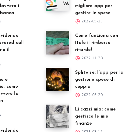
davvero i
migliore app per
 banca
gestire le spese
5
2022-05-23
ividendo
Come funziona con
overed call
Italo il rimborso
o il
ritardo!
2022-11-28
2
Splitwise: l’app per la
io e
gestione spese di
io: come
coppia
vvero la
2022-06-20
un
Li cazzi mia: come
7
gestisco le mie
finanze
ividendo
2021-03-15