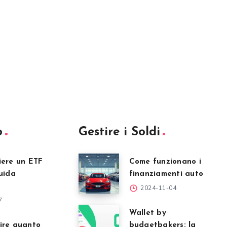
o
Gestire i Soldi
iere un ETF
Come funzionano i
uida
finanziamenti auto
2024-11-04
7
Wallet by
ire quanto
budgetbakers: la