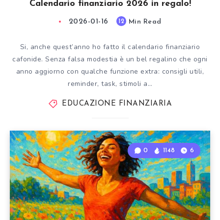
Calendario finanziario 2026 in regalo!
2026-01-16
Min Read
12
Si, anche quest’anno ho fatto il calendario finanziario
cafonide. Senza falsa modestia è un bel regalino che ogni
anno aggiorno con qualche funzione extra: consigli utili,
reminder, task, stimoli a…
EDUCAZIONE FINANZIARIA
0
1148
6