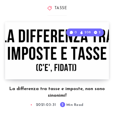
TASSE
0
208
2
La differenza tra tasse e imposte, non sono
sinonimi!
2021-03-31
Min Read
2