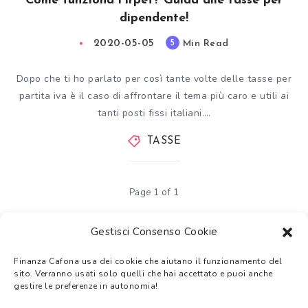
Come funziona l’Irpef? Guida alle tasse per
dipendente!
2020-05-05
Min Read
5
Dopo che ti ho parlato per così tante volte delle tasse per
partita iva è il caso di affrontare il tema più caro e utili ai
tanti posti fissi italiani….
TASSE
Page 1 of 1
Gestisci Consenso Cookie
Finanza Cafona usa dei cookie che aiutano il funzionamento del
Tutti i temi trattati su Finanza Cafona hanno
solo uno scopo
sito. Verranno usati solo quelli che hai accettato e puoi anche
informativo e non di sostituzione a una consulenza finanziaria
.
gestire le preferenze in autonomia!
Gli argomenti trattati non devono intendersi come consigli