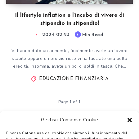
Il lifestyle inflation e l’incubo di vivere di
stipendio in stipendio!
2024-02-23
Min Read
7
Vi hanno dato un aumento, finalmente avete un lavoro
stabile oppure un pro zio ricco vi ha lasciato una bella
eredità. Insomma, avete un po’ di soldi in tasca. Che…
EDUCAZIONE FINANZIARIA
Page 1 of 1
Gestisci Consenso Cookie
Finanza Cafona usa dei cookie che aiutano il funzionamento del
Tutti i temi trattati su Finanza Cafona hanno
solo uno scopo
sito. Verranno usati solo quelli che hai accettato e puoi anche