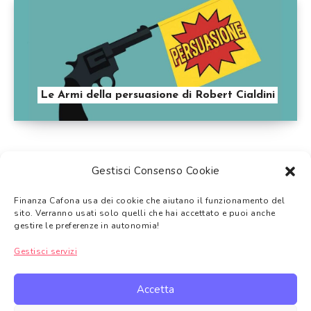
Le Armi della persuasione di Robert Cialdini
Gestisci Consenso Cookie
Finanza Cafona usa dei cookie che aiutano il funzionamento del
Tutti i temi trattati su Finanza Cafona hanno
solo uno scopo
sito. Verranno usati solo quelli che hai accettato e puoi anche
informativo e non di sostituzione a una consulenza finanziaria
.
gestire le preferenze in autonomia!
Gli argomenti trattati non devono intendersi come consigli
Gestisci servizi
finanziari, come suggerimento alla vendita o l’acquisto dei prodotti
finanziari trattati.
Accetta
In alcuni casi Finanza Cafona in qualità di Affiliato Amazon,
Topcashback e di altre piattaforme di affiliazione potrebbe ricevere