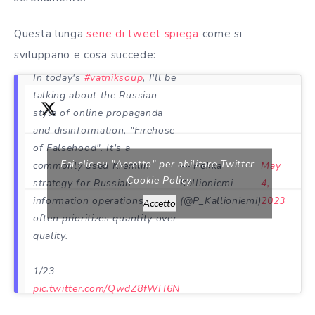
Questa lunga
serie di tweet spiega
come si
sviluppano e cosa succede:
In today's
#vatniksoup
, I'll be
talking about the Russian
style of online propaganda
and disinformation, "Firehose
of Falsehood". It's a
Fai clic su "Accetto" per abilitare Twitter
commonly used Kremlin
— Pekka
May
Cookie Policy
strategy for Russian
Kallioniemi
4,
information operations, which
(@P_Kallioniemi)
2023
Accetto
often prioritizes quantity over
quality.
1/23
pic.twitter.com/QwdZ8fWH6N