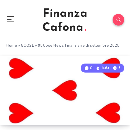
Finanza
Cafona
Home
»
5COSE
»
#5Cose News Finanziarie di settembre 2025
0
1464
3