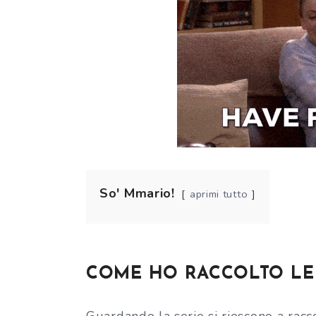
So' Mmario!
aprimi tutto
COME HO RACCOLTO LE
Guardando la serie si riescono a racco