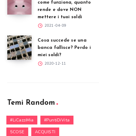
come funziona, quanto
rende e dove NON
mettere i tuoi soldi
2021-04-09
Cosa succede se una
banca fallisce? Perdo i
miei soldi?
2020-12-11
Temi Random
#LiCazziMia
#PuntiDiVita
5COSE
ACQUISTI