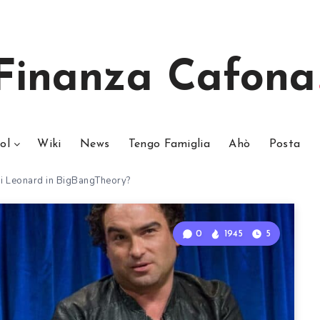
Finanza Cafona
ol
Wiki
News
Tengo Famiglia
Ahò
Posta
di Leonard in BigBangTheory?
0
1945
5