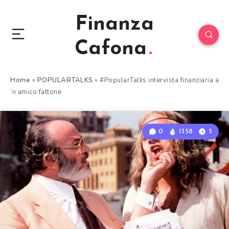
Finanza
Cafona
Home
»
POPULARTALKS
»
#PopularTalks intervista finanziaria a
‘n amico fattone
0
1358
5