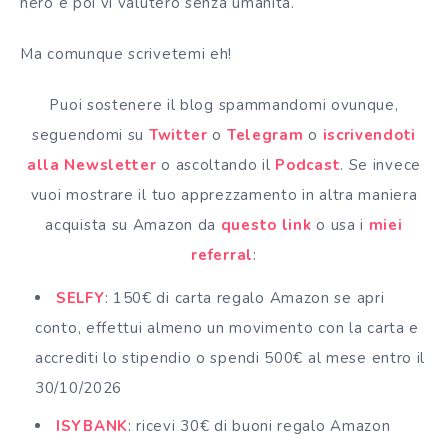
nero e poi vi valuterò senza umanità.
Ma comunque scrivetemi eh!
Puoi sostenere il blog spammandomi ovunque,
seguendomi su
Twitter
o
Telegram
o
iscrivendoti
alla Newsletter
o ascoltando il
Podcast
. Se invece
vuoi mostrare il tuo apprezzamento in altra maniera
acquista su Amazon da
questo link
o usa i
miei
referral
:
SELFY
: 150€ di carta regalo Amazon se apri
conto, effettui almeno un movimento con la carta e
accrediti lo stipendio o spendi 500€ al mese entro il
30/10/2026
ISYBANK
: ricevi 30€ di buoni regalo Amazon