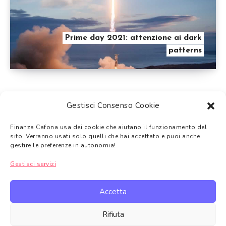
Prime day 2021: attenzione ai dark
patterns
Gestisci Consenso Cookie
Finanza Cafona usa dei cookie che aiutano il funzionamento del
Tutti i temi trattati su Finanza Cafona hanno
solo uno scopo
sito. Verranno usati solo quelli che hai accettato e puoi anche
informativo e non di sostituzione a una consulenza finanziaria
.
gestire le preferenze in autonomia!
Gli argomenti trattati non devono intendersi come consigli
Gestisci servizi
finanziari, come suggerimento alla vendita o l’acquisto dei prodotti
finanziari trattati.
Accetta
In alcuni casi Finanza Cafona in qualità di Affiliato Amazon,
Topcashback e di altre piattaforme di affiliazione potrebbe ricevere
Rifiuta
un guadagno per ciascun acquisto
idoneo.