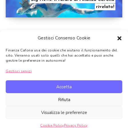
rivelato!
Gestisci Consenso Cookie
Finanza Cafona usa dei cookie che aiutano il funzionamento del
Tutti i temi trattati su Finanza Cafona hanno
solo uno scopo
sito. Verranno usati solo quelli che hai accettato e puoi anche
informativo e non di sostituzione a una consulenza finanziaria
.
gestire le preferenze in autonomia!
Gli argomenti trattati non devono intendersi come consigli
Gestisci servizi
finanziari, come suggerimento alla vendita o l’acquisto dei prodotti
finanziari trattati.
Accetta
In alcuni casi Finanza Cafona in qualità di Affiliato Amazon,
Topcashback e di altre piattaforme di affiliazione potrebbe ricevere
Rifiuta
un guadagno per ciascun acquisto
idoneo.
Puoi inoltre consultare qui la
Privacy Policy
oppure la
Cookie
Visualizza le preferenze
Policy
Cookie Policy
Privacy Policy
Gestire consenso