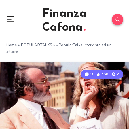
Finanza
Cafona
Home
»
POPULARTALKS
»
#PopularTalks intervista ad un
lettore
0
556
8