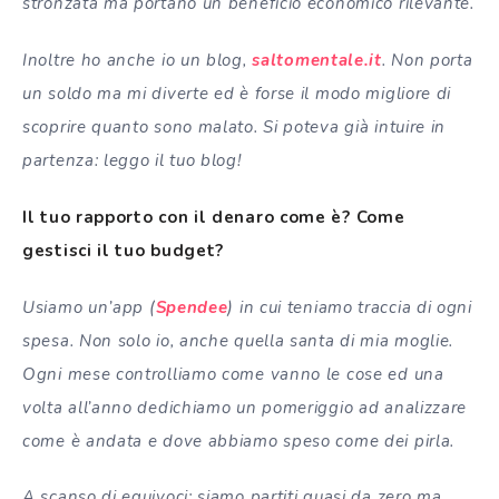
stronzata ma portano un beneficio economico rilevante.
Inoltre ho anche io un blog,
saltomentale.it
. Non porta
un soldo ma mi diverte ed è forse il modo migliore di
scoprire quanto sono malato. Si poteva già intuire in
partenza: leggo il tuo blog!
Il tuo rapporto con il denaro come è? Come
gestisci il tuo budget?
Usiamo un’app (
Spendee
) in cui teniamo traccia di ogni
spesa. Non solo io, anche quella santa di mia moglie.
Ogni mese controlliamo come vanno le cose ed una
volta all’anno dedichiamo un pomeriggio ad analizzare
come è andata e dove abbiamo speso come dei pirla.
A scanso di equivoci: siamo partiti quasi da zero ma