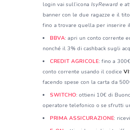
login vai sull’icona
IsyReward
e at
banner con le due ragazze e il tit
fino a trovare quella per inserire 
BBVA
: apri un conto corrente e
nonché il 3% di cashback sugli acq
CREDIT AGRICOLE
: fino a 30
conto corrente usando il codice
V
facendo spese con la carta da 500
SWITCHO
: ottieni 10€ di Buon
operatore telefonico o se sfrutti u
PRIMA ASSICURAZIONE
: rice