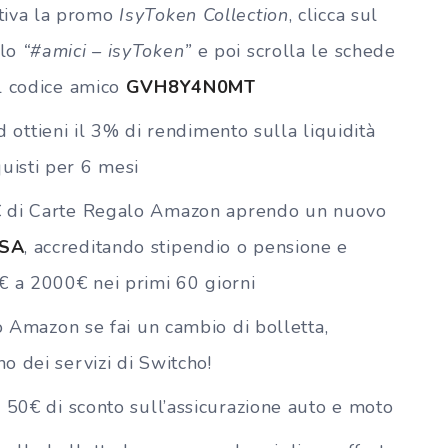
tiva la promo
IsyToken Collection
, clicca sul
olo
“#amici – isyToken”
e poi scrolla le schede
il codice amico
GVH8Y4N0MT
d ottieni il 3% di rendimento sulla liquidità
uisti per 6 mesi
0€ di Carte Regalo Amazon aprendo un nuovo
ISA
, accreditando stipendio o pensione e
€ a 2000€ nei primi 60 giorni
o Amazon se fai un cambio di bolletta,
no dei servizi di Switcho!
vi 50€ di sconto sull’assicurazione auto e moto