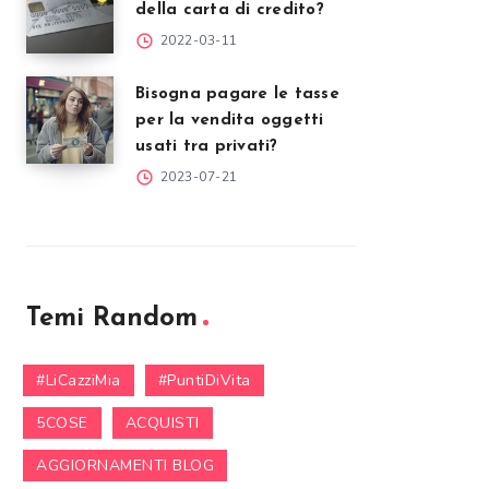
della carta di credito?
2022-03-11
Bisogna pagare le tasse
per la vendita oggetti
usati tra privati?
2023-07-21
Temi Random
#LiCazziMia
#PuntiDiVita
5COSE
ACQUISTI
AGGIORNAMENTI BLOG