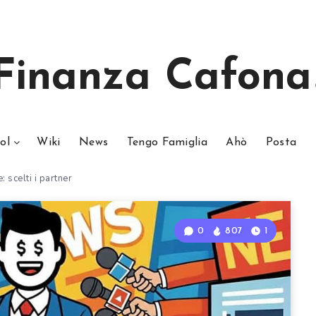
Finanza Cafona
ol
Wiki
News
Tengo Famiglia
Ahò
Posta
: scelti i partner
0
807
1