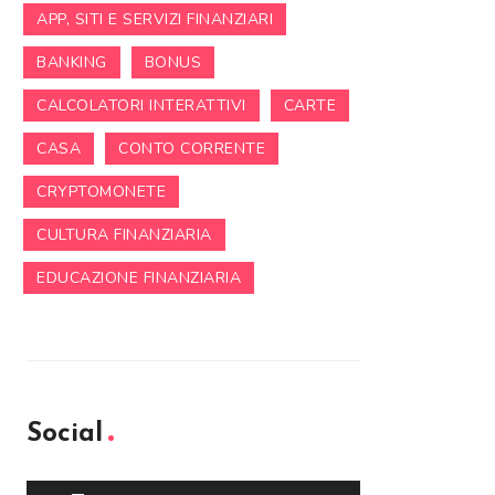
APP, SITI E SERVIZI FINANZIARI
BANKING
BONUS
CALCOLATORI INTERATTIVI
CARTE
CASA
CONTO CORRENTE
CRYPTOMONETE
CULTURA FINANZIARIA
EDUCAZIONE FINANZIARIA
Social