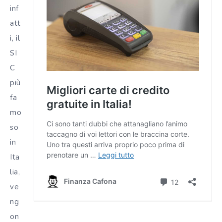
inf
att
i, il
SI
C
più
fa
mo
so
in
Ita
lia,
ve
ng
on