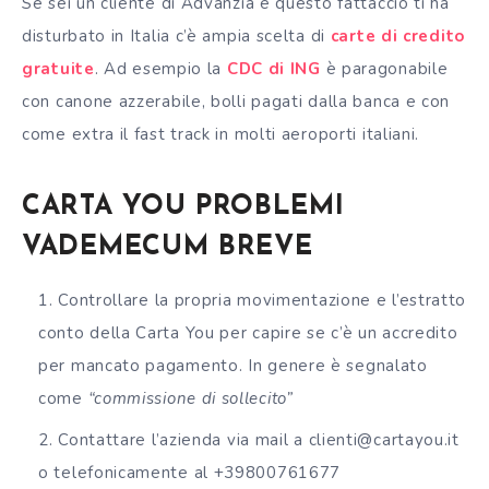
Se sei un cliente di Advanzia e questo fattaccio ti ha
disturbato in Italia c’è ampia scelta di
carte di credito
gratuite
. Ad esempio la
CDC di ING
è paragonabile
con canone azzerabile, bolli pagati dalla banca e con
come extra il fast track in molti aeroporti italiani.
CARTA YOU PROBLEMI
VADEMECUM BREVE
Controllare la propria movimentazione e l’estratto
conto della Carta You per capire se c’è un accredito
per mancato pagamento. In genere è segnalato
come
“commissione di sollecito”
Contattare l’azienda via mail a clienti@cartayou.it
o telefonicamente al +39800761677