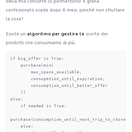
della mia consorte lo permettono! Il grana
confezionato scade dopo 6 mesi, perché non sfruttare
la cosa?
Esiste un
algoritmo per gestire le
scorte dei
prodotti che consumiamo di più.
if big_offer is True:

    purchase(min(

        max_space_available, 

        consupmtion_until_expiration,

        consumption_until_better_offer

    ))

else:

    if needed is True:

purchase(consumption_until_next_trip_to_store)

    else:
