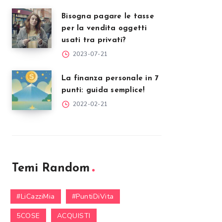
Bisogna pagare le tasse
per la vendita oggetti
usati tra privati?
2023-07-21
La finanza personale in 7
punti: guida semplice!
2022-02-21
Temi Random
#LiCazziMia
#PuntiDiVita
5COSE
ACQUISTI