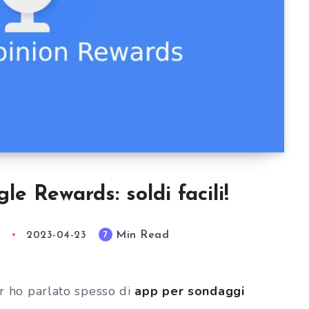
e Rewards: soldi facili!
Min Read
7
a
2023-04-23
er ho parlato spesso di
app per sondaggi