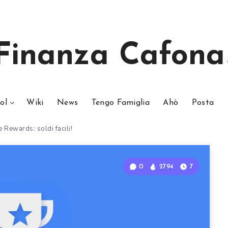
Finanza Cafona
ol
Wiki
News
Tengo Famiglia
Ahò
Posta
Rewards: soldi facili!
0
2794
7