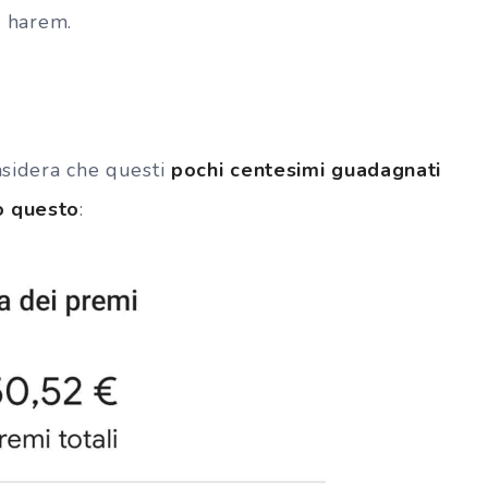
o harem.
onsidera che questi
pochi centesimi guadagnati
o questo
: