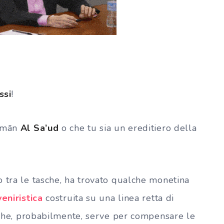
ssi
!
almān
Al Sa’ud
o che tu sia un ereditiero della
o tra le tasche, ha trovato qualche monetina
eniristica
costruita su una linea retta di
e che, probabilmente, serve per compensare le