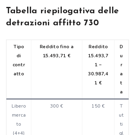
Tabella riepilogativa delle
detrazioni affitto 730
Tipo
Reddito fino a
Reddito
D
di
15.493,71 €
15.493,7
u
contr
1 –
r
atto
30.987,4
a
1 €
t
a
Libero
300 €
150 €
T
merca
ut
to
ti
(4+4)
gl