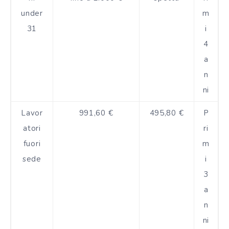
under
m
31
i
4
a
n
ni
Lavor
991,60 €
495,80 €
P
atori
ri
fuori
m
sede
i
3
a
n
ni