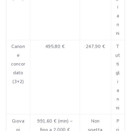
i
a
n
ni
Canon
495,80 €
247,90 €
T
e
ut
concor
ti
dato
gl
(3+2)
i
a
n
ni
Giova
991,60 € (min) –
Non
P
ni
fino a 2.000 €
spetta
ri