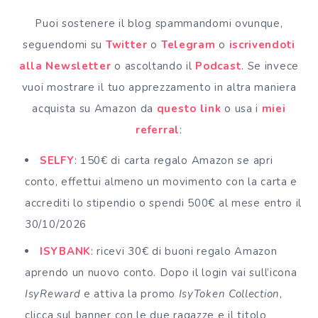
Puoi sostenere il blog spammandomi ovunque,
seguendomi su
Twitter
o
Telegram
o
iscrivendoti
alla Newsletter
o ascoltando il
Podcast
. Se invece
vuoi mostrare il tuo apprezzamento in altra maniera
acquista su Amazon da
questo link
o usa i
miei
referral
:
SELFY
: 150€ di carta regalo Amazon se apri
conto, effettui almeno un movimento con la carta e
accrediti lo stipendio o spendi 500€ al mese entro il
30/10/2026
ISYBANK
: ricevi 30€ di buoni regalo Amazon
aprendo un nuovo conto. Dopo il login vai sull’icona
IsyReward
e attiva la promo
IsyToken Collection
,
clicca sul banner con le due ragazze e il titolo