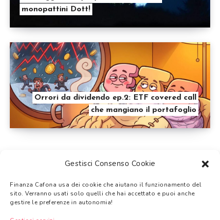
monopattini Dott!
Orrori da dividendo ep.2: ETF covered call
che mangiano il portafoglio
Gestisci Consenso Cookie
Finanza Cafona usa dei cookie che aiutano il funzionamento del
Tutti i temi trattati su Finanza Cafona hanno
solo uno scopo
sito. Verranno usati solo quelli che hai accettato e puoi anche
informativo e non di sostituzione a una consulenza finanziaria
.
gestire le preferenze in autonomia!
Gli argomenti trattati non devono intendersi come consigli