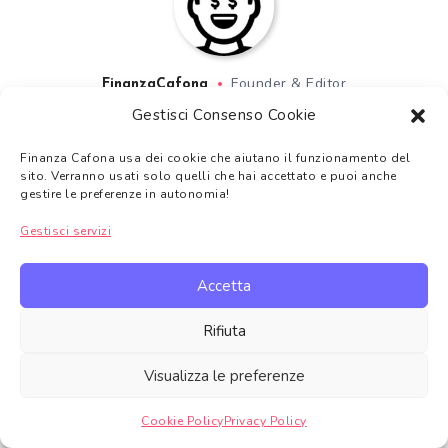
Founder & Editor
FinanzaCafona
Gestisci Consenso Cookie
Finanza Cafona usa dei cookie che aiutano il funzionamento del
Sono un povero come te che scrive la maggior parte degli
sito. Verranno usati solo quelli che hai accettato e puoi anche
articoli di questo blog. Non mi dare troppo retta perché
gestire le preferenze in autonomia!
sono un fesso senza studi economici o finanziari però, se
Gestisci servizi
vuoi, puoi amarmi.
Accetta
View All Articles
Rifiuta
Visualizza le preferenze
You might also like
Cookie Policy
Privacy Policy
Gestire consenso