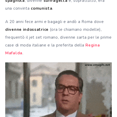
spagnola
, divenne
suffragetta
e, soprattutto, era
una convinta
comunista
.
A 20 anni fece armi e bagagli e andò a Roma dove
divenne indossatrice
(ora le chiamano modelle),
frequentò il jet set romano, divenne sarta per le prime
case di moda italiane e la preferita della
Regina
Mafalda
.