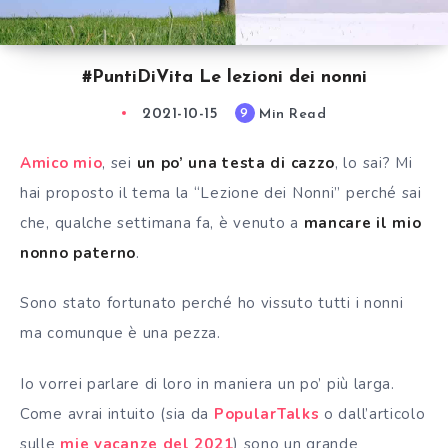
#PuntiDiVita Le lezioni dei nonni
2021-10-15
Min Read
9
Amico mio
, sei
un po’ una testa di cazzo
, lo sai?
Mi
hai proposto il tema la “Lezione dei Nonni” perché sai
che, qualche settimana fa, è venuto a
mancare il mio
nonno paterno
.
Sono stato fortunato perché ho vissuto tutti i nonni
ma comunque è una pezza.
Io vorrei parlare di loro in maniera un po’ più larga.
Come avrai intuito (sia da
PopularTalks
o dall’articolo
sulle
mie vacanze del 2021
)
sono un grande