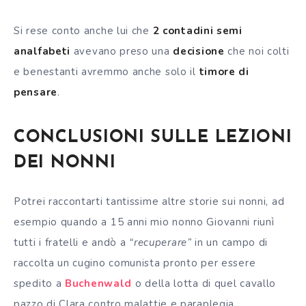
Si rese conto anche lui che
2 contadini semi
analfabeti
avevano preso una
decisione
che noi colti
e benestanti avremmo anche solo il
timore di
pensare
.
CONCLUSIONI SULLE LEZIONI
DEI NONNI
Potrei raccontarti tantissime altre storie sui nonni, ad
esempio quando a 15 anni mio nonno Giovanni riunì
tutti i fratelli e andò a
“recuperare”
in un campo di
raccolta un cugino comunista pronto per essere
spedito a
Buchenwald
o della lotta di quel cavallo
pazzo di Clara contro malattie e paraplegia.