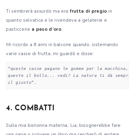
Ti sembrerà assurdo ma era
frutta di pregio
in
quanto selvatica e le rivendeva a gelaterie e
pasticcerie
a peso d’oro
.
Mi ricordo a 8 anni in balcone quando, sistemando
varie casse di frutta, mi guardò e disse:
“queste casse pagano le gomme per la macchina, q
queste il bollo... vedi? La natura ti dà sempre,
il giusto”
.
4. COMBATTI
Sulla mia bisnonna materna, Lia, bisognerebbe fare
una serie o scrivere un libro ma cercherò di andare