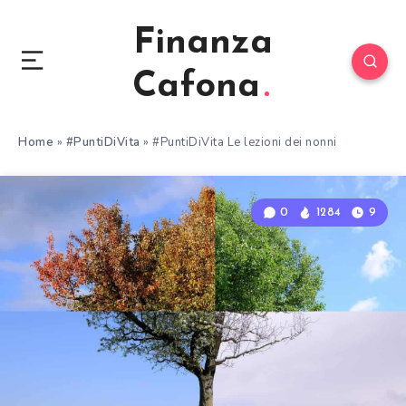
Finanza
Cafona
Home
»
#PuntiDiVita
»
#PuntiDiVita Le lezioni dei nonni
0
1284
9