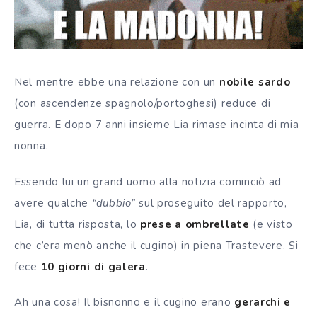
Nel mentre ebbe una relazione con un
nobile sardo
(con ascendenze spagnolo/portoghesi) reduce di
guerra. E d
opo 7 anni insieme Lia rimase incinta di mia
nonna
.
Essendo lui un grand uomo alla notizia cominciò ad
avere qualche
“dubbio”
sul proseguito del rapporto,
Lia, d
i tutta risposta, lo
prese a ombrellate
(e visto
che c’era menò anche il cugino) in piena Trastevere. S
i
fece
10 giorni di galera
.
Ah una cosa! Il bisnonno e il cugino erano
gerarchi e