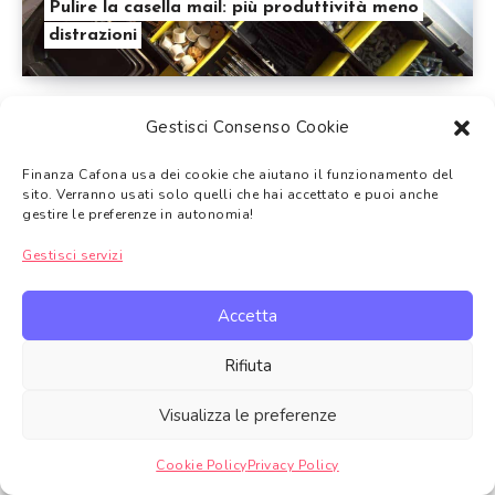
Pulire la casella mail: più produttività meno
distrazioni
Gestisci Consenso Cookie
Finanza Cafona usa dei cookie che aiutano il funzionamento del
sito. Verranno usati solo quelli che hai accettato e puoi anche
gestire le preferenze in autonomia!
Stessa spesa in 6 supermercati diversi… cosa
Gestisci servizi
cambia?
Accetta
Rifiuta
Visualizza le preferenze
Tutti i temi trattati su Finanza Cafona hanno
solo uno scopo
informativo e non di sostituzione a una consulenza finanziaria
.
Cookie Policy
Privacy Policy
Gestire consenso
Gli argomenti trattati non devono intendersi come consigli