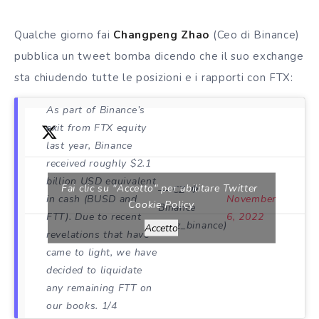
Qualche giorno fai
Changpeng Zhao
(
Ceo di Binance)
pubblica un tweet bomba dicendo che il suo exchange
sta chiudendo tutte le posizioni e i rapporti con FTX:
As part of Binance’s
exit from FTX equity
last year, Binance
received roughly $2.1
billion USD equivalent
Fai clic su "Accetto" per abilitare Twitter
— CZ 🔶
in cash (BUSD and
November
Cookie Policy
Binance
FTT). Due to recent
6, 2022
(@cz_binance)
Accetto
revelations that have
came to light, we have
decided to liquidate
any remaining FTT on
our books. 1/4