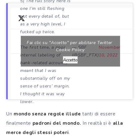
5) The full story here is
one I’m still fleshing
out every detail of, but
as a very high level, I
fucked up twice.
Fai clic su "Accetto" per abilitare Twitter
The first time, a poor
— SBF
November
Cookie Policy
internal labeling of
(@SBF_FTX)
10, 2022
Accetto
bank-related accounts
meant that I was
substantially off on my
sense of users’ margin.
I thought it was way
lower.
Un
mondo senza regole illude
tanti di essere
finalmente
padroni del mondo.
In realtà si è
alla
merce degli stessi poteri
.