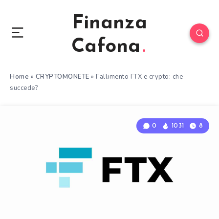
Finanza
Cafona
Home
»
CRYPTOMONETE
»
Fallimento FTX e crypto: che
succede?
0
1031
8