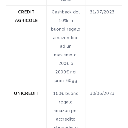
CREDIT
Cashback del
31/07/2023
€
AGRICOLE
10% in
buonoi regalo
amazon fino
ad un
masismo di
200€ o
2000€ nei
primi 60gg
UNICREDIT
150€ buono
30/06/2023
€
regalo
amazon per
accredito
stipendio e