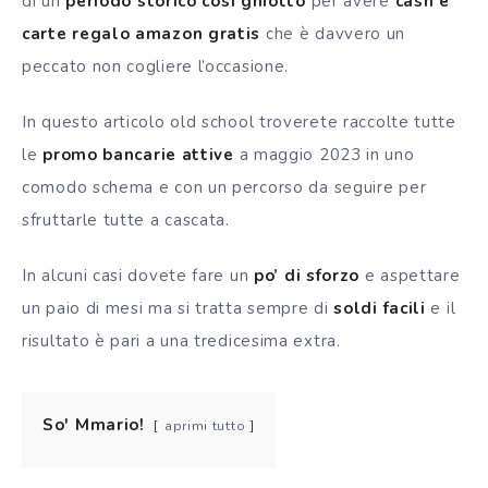
di un
periodo storico così ghiotto
per avere
cash e
carte regalo amazon gratis
che è davvero un
peccato non cogliere l’occasione.
In questo articolo old school troverete raccolte tutte
le
promo bancarie attive
a maggio 2023 in uno
comodo schema e con un percorso da seguire per
sfruttarle tutte a cascata.
In alcuni casi dovete fare un
po’ di sforzo
e aspettare
un paio di mesi ma si tratta sempre di
soldi facili
e il
risultato è pari a una tredicesima extra.
So' Mmario!
aprimi tutto