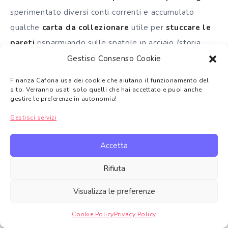
sperimentato diversi conti correnti e accumulato
qualche
carta da collezionare
utile per
stuccare le
pareti
risparmiando sulle spatole in acciaio (storia
vera).
Gestisci Consenso Cookie
Finanza Cafona usa dei cookie che aiutano il funzionamento del
Quindi? Beh, buon lavoro taccagni!
sito. Verranno usati solo quelli che hai accettato e puoi anche
gestire le preferenze in autonomia!
Puoi sostenere il blog spammandomi ovunque,
Gestisci servizi
seguendomi su
Twitter
o
Telegram
o
iscrivendoti
alla Newsletter
o ascoltando il
Podcast
. Se invece
Accetta
vuoi mostrare il tuo apprezzamento in altra maniera
Rifiuta
acquista su Amazon da
questo link
o usa i
miei
referral
:
Visualizza le preferenze
SELFY
: 150€ di carta regalo Amazon se apri
Cookie Policy
Privacy Policy
Gestire consenso
conto, effettui almeno un movimento con la carta e