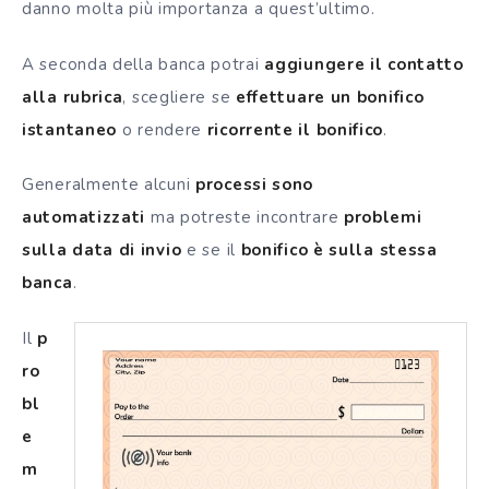
danno molta più importanza a quest’ultimo.
A seconda della banca potrai
aggiungere il contatto
alla rubrica
, scegliere se
effettuare un bonifico
istantaneo
o rendere
ricorrente il bonifico
.
Generalmente alcuni
processi sono
automatizzati
ma potreste incontrare
problemi
sulla data di invio
e se il
bonifico è sulla stessa
banca
.
Il
p
ro
bl
e
m