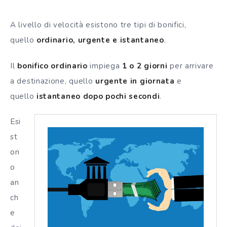
A livello di velocità esistono tre tipi di bonifici,
quello
ordinario, urgente e istantaneo
.
Il
bonifico ordinario
impiega
1 o 2 giorni
per arrivare
a destinazione, quello
urgente in giornata
e
quello
istantaneo dopo pochi secondi
.
Esi
st
on
o
an
ch
e