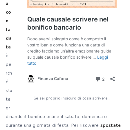
a
co
n
la
da
ta
è
pe
rch
é
sta
Se sei proprio insicuro di cosa scrivere…
te
or
dinando il bonifico online il sabato, domenica o
durante una giornata di festa. Per risolvere
spostate