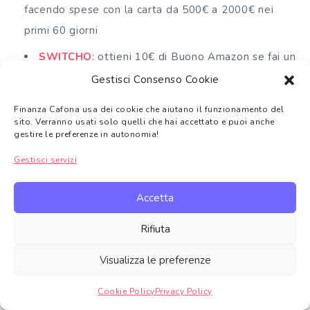
facendo spese con la carta da 500€ a 2000€ nei
primi 60 giorni
SWITCHO
: ottieni 10€ di Buono Amazon se fai un
cambio di bolletta, operatore telefonico o se sfrutti
Gestisci Consenso Cookie
uno dei servizi di Switcho!
Finanza Cafona usa dei cookie che aiutano il funzionamento del
sito. Verranno usati solo quelli che hai accettato e puoi anche
PRIMA ASSICURAZIONE
: ricevi 50€ di sconto
gestire le preferenze in autonomia!
sull’assicurazione auto e moto
Gestisci servizi
E-ON
: ottieni le migliori tariffe sulle bollette luce
e gas e la migliore offerta sul mercato
cliccando
Accetta
qui
Rifiuta
FONTE IMMAGINE:
Foto di Karolina Grabowska
Visualizza le preferenze
* Anche perché sono una capra incapace di
Cookie Policy
Privacy Policy
Gestire consenso