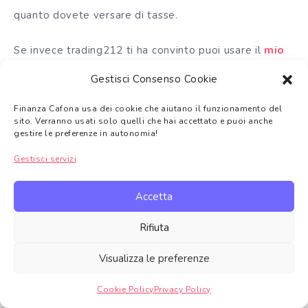
quanto dovete versare di tasse.
Se invece trading212 ti ha convinto puoi usare il
mio
codice invito
per ricevere un’azione casuale fino a
Gestisci Consenso Cookie
100€ di valore
, basta un bonifico di 1€!
Finanza Cafona usa dei cookie che aiutano il funzionamento del
sito. Verranno usati solo quelli che hai accettato e puoi anche
AZIONE GRATIS FINO A 100€!
gestire le preferenze in autonomia!
Gestisci servizi
Puoi sostenere il blog spammandomi ovunque,
Accetta
seguendomi su
Twitter
o
Telegram
o
iscrivendoti
alla Newsletter
o ascoltando il
Podcast
. Se invece
Rifiuta
vuoi mostrare il tuo apprezzamento in altra maniera
Visualizza le preferenze
acquista su Amazon da
questo link
o usa i
miei
referral
:
Cookie Policy
Privacy Policy
Gestire consenso