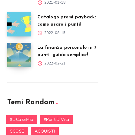
2021-01-18
Catalogo premi payback:
come usare i punti!
2022-08-15
La finanza personale in 7
punti: guida semplice!
2022-02-21
Temi Random
#LiCazziMia
#PuntiDiVita
5COSE
ACQUISTI