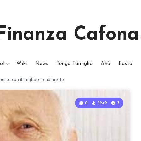
Finanza Cafona
ol
Wiki
News
Tengo Famiglia
Ahò
Posta
mento con il migliore rendimento
0
3249
3