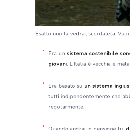
E
satto non la vedrai, scordatela. Vuo
Era un
sistema sostenibile sono
giovani
. L’Italia è vecchia e mal
Era basato su
un sistema ingius
tutti indipendentemente che abbi
regolarmente.
Quando andrai in pensione tu,
d