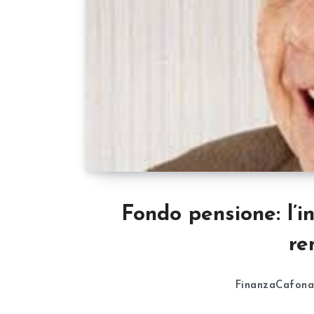
Fondo pensione: l’i
re
FinanzaCafon