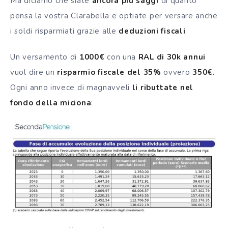
Ma diciamo che siate
ancora più saggi
di quanto
pensa la vostra Clarabella e optiate per versare anche
i soldi risparmiati grazie alle
deduzioni fiscali
.
Un versamento di
1000€
con una
RAL di 30k annui
vuol dire un
risparmio fiscale del 35%
ovvero
350€.
Ogni anno invece di magnavveli
li ributtate nel
fondo della miciona
: