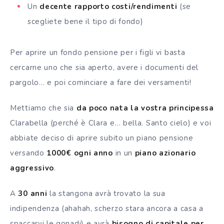
Un
decente rapporto costi/rendimenti
(se
scegliete bene il tipo di fondo)
Per aprire un fondo pensione per i figli vi basta
cercarne uno che sia aperto, avere i documenti del
pargolo… e poi cominciare a fare dei versamenti!
Mettiamo che sia
da poco nata la vostra principessa
Clarabella (perché è Clara e… bella. Santo cielo) e voi
abbiate deciso di aprire subito un piano pensione
versando
1000€ ogni anno
in un
piano azionario
aggressivo
.
A
30 anni
la stangona avrà trovato la sua
indipendenza (ahahah, scherzo stara ancora a casa a
spaccarvi le gonadi) e avrà
bisogno di capitale per