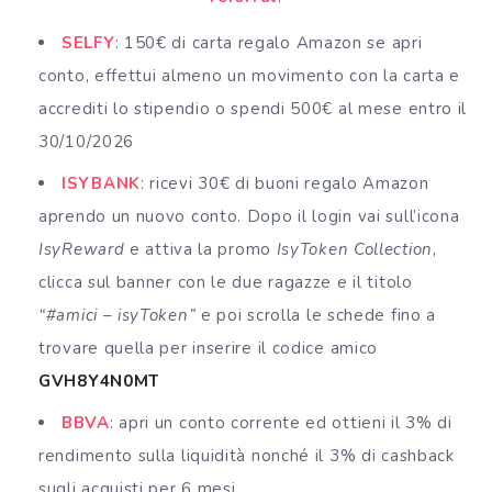
SELFY
: 150€ di carta regalo Amazon se apri
conto, effettui almeno un movimento con la carta e
accrediti lo stipendio o spendi 500€ al mese entro il
30/10/2026
ISYBANK
: ricevi 30€ di buoni regalo Amazon
aprendo un nuovo conto. Dopo il login vai sull’icona
IsyReward
e attiva la promo
IsyToken Collection
,
clicca sul banner con le due ragazze e il titolo
“#amici – isyToken”
e poi scrolla le schede fino a
trovare quella per inserire il codice amico
GVH8Y4N0MT
BBVA
: apri un conto corrente ed ottieni il 3% di
rendimento sulla liquidità nonché il 3% di cashback
sugli acquisti per 6 mesi