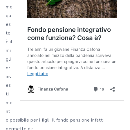
me
qu
es
to
è il
mi
gli
or
inv
es
ti
me
nt
o possibile per i figli. Il fondo pensione infatti
permette di: