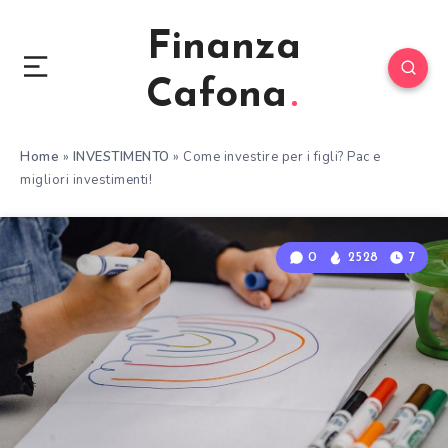
Finanza
Cafona
Home
»
INVESTIMENTO
»
Come investire per i figli? Pac e
migliori investimenti!
0
2528
7