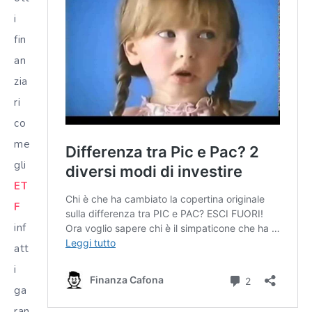
i
fin
an
zia
ri
co
me
gli
ET
F
inf
att
i
ga
ran