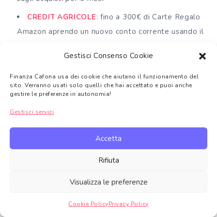
CREDIT AGRICOLE
: fino a 300€ di Carte Regalo
Amazon aprendo un nuovo conto corrente usando il
codice
VISA
, accreditando stipendio o pensione e
Gestisci Consenso Cookie
facendo spese con la carta da 500€ a 2000€ nei
primi 60 giorni
Finanza Cafona usa dei cookie che aiutano il funzionamento del
sito. Verranno usati solo quelli che hai accettato e puoi anche
SWITCHO
: ottieni 10€ di Buono Amazon se fai un
gestire le preferenze in autonomia!
cambio di bolletta, operatore telefonico o se sfrutti
Gestisci servizi
uno dei servizi di Switcho!
Accetta
PRIMA ASSICURAZIONE
: ricevi 50€ di sconto
sull’assicurazione auto e moto
Rifiuta
E-ON
: ottieni le migliori tariffe sulle bollette luce
Visualizza le preferenze
e gas e la migliore offerta sul mercato
cliccando
qui
Cookie Policy
Privacy Policy
Gestire consenso