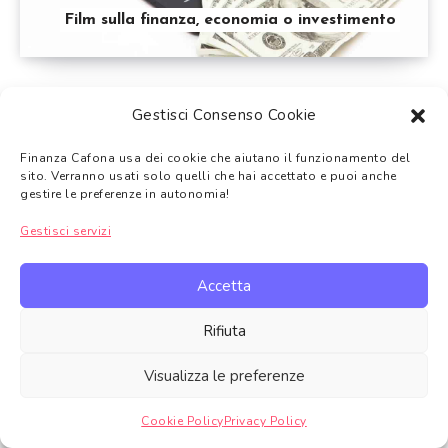
Film sulla finanza, economia o investimento
Gestisci Consenso Cookie
Finanza Cafona usa dei cookie che aiutano il funzionamento del
Tutti i temi trattati su Finanza Cafona hanno
solo uno scopo
sito. Verranno usati solo quelli che hai accettato e puoi anche
gestire le preferenze in autonomia!
informativo e non di sostituzione a una consulenza finanziaria
.
Gli argomenti trattati non devono intendersi come consigli
Gestisci servizi
finanziari, come suggerimento alla vendita o l’acquisto dei prodotti
finanziari trattati.
Accetta
In alcuni casi Finanza Cafona in qualità di Affiliato Amazon,
Topcashback e di altre piattaforme di affiliazione potrebbe ricevere
Rifiuta
un guadagno per ciascun acquisto
idoneo.
Puoi inoltre consultare qui la
Privacy Policy
oppure la
Cookie
Visualizza le preferenze
Policy
Cookie Policy
Privacy Policy
Gestire consenso