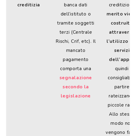
creditizia
banca dati
creditizio. Il
dell’istituto o
merito vien
tramite soggetti
costruito
terzi (Centrale
attraverso
Rischi, Crif, etc). Il
l’utilizzo de
mancato
servizi
pagamento
dell’app
, è
comporta una
quindi
segnalazione
consigliabile
secondo la
partire
legislazione
rateizzando
piccole rate.
Allo stesso
modo non
vengono fatt