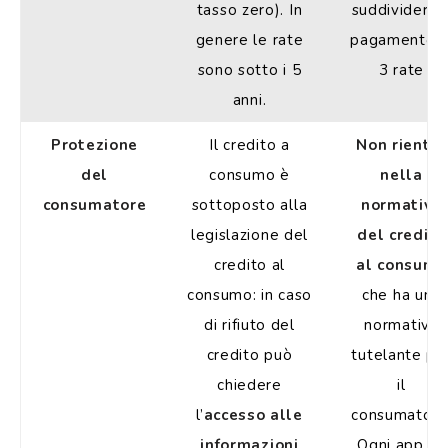
tasso zero). In
suddividere i
genere le rate
pagamento i
sono sotto i 5
3 rate
anni.
Protezione
Il credito a
Non rientra
del
consumo è
nella
consumatore
sottoposto alla
normativa
legislazione del
del credito
credito al
al consumo
consumo: in caso
che ha una
di rifiuto del
normativa
credito può
tutelante pe
chiedere
il
l’
accesso alle
consumatore
informazioni
Ogni app ha