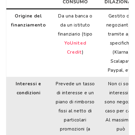
CONSUMO
DILAZIONAT
Origine del
Da una banca o
Gestito dal
finanziamento
da un istituto
negoziante 
finanziario (tipo
tramite app
YoUnited
specifiche
Credit
)
(Klarna,
Scalapay,
Paypal, etc)
Interessi e
Prevede un tasso
Non ci sono
condizioni
di interesse e un
interessi o
piano di rimborso
sono negozia
fissi al netto di
caso per caso
particolari
Al massimo s
promozioni (a
può