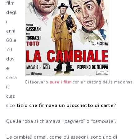
film
degl
i
anni
60 e
70
dov
e
c’era
Ci facevano
pure i film
con un casting della madonna
il
clas
sico
tizio che firmava un blocchetto di carte
?
Quella roba si chiamava
“pagherò”
o
“cambiale”
.
Le cambiali ormai, come gli assegni, sono uno di