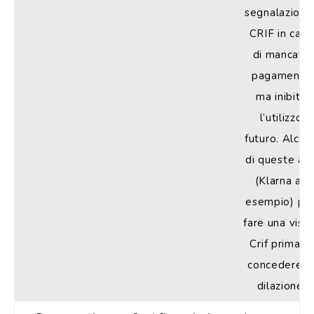
segnalazioni 
CRIF in caso
di mancato
pagamento
ma inibito
l’utilizzo
futuro. Alcun
di queste ap
(Klarna ad
esempio) pu
fare una visu
Crif prima di
concedere l
dilazione.