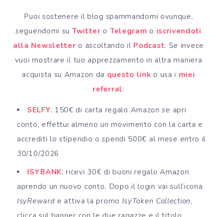
Puoi sostenere il blog spammandomi ovunque,
seguendomi su
Twitter
o
Telegram
o
iscrivendoti
alla Newsletter
o ascoltando il
Podcast
. Se invece
vuoi mostrare il tuo apprezzamento in altra maniera
acquista su Amazon da
questo link
o usa i
miei
referral
:
SELFY
: 150€ di carta regalo Amazon se apri
conto, effettui almeno un movimento con la carta e
accrediti lo stipendio o spendi 500€ al mese entro il
30/10/2026
ISYBANK
: ricevi 30€ di buoni regalo Amazon
aprendo un nuovo conto. Dopo il login vai sull’icona
IsyReward
e attiva la promo
IsyToken Collection
,
clicca sul banner con le due ragazze e il titolo