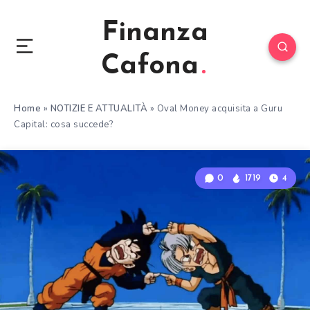
Finanza
Cafona
Home
»
NOTIZIE E ATTUALITÀ
»
Oval Money acquisita a Guru
Capital: cosa succede?
0
1719
4