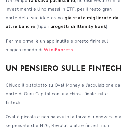
Da tempo
la usavo pochissimo
, ho disinvestito i miei
investimenti e li ho messi in ETF, per il resto gran
parte delle sue idee erano
già state migliorate da
altre banche
(tipo i
progetti di Illimity Bank
).
Per me ormai è un app inutile e presto finirà sul
magico mondo di
WidiExpress
.
UN PENSIERO SULLE FINTECH
Chiudo il pistolotto su Oval Money e l’acquisizione da
parte di Guru Capital con una chiosa finale sulle
fintech.
Oval è piccola e non ha avuto la forza di rinnovarsi ma
se pensate che N26, Revolut o altre fintech non