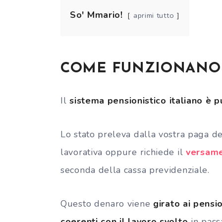
So' Mmario!
aprimi tutto
COME FUNZIONANO 
Il
sistema pensionistico italiano è p
Lo stato preleva dalla vostra paga d
lavorativa oppure richiede il
versame
seconda della cassa previdenziale.
Questo denaro viene
girato ai pensi
coerenti con il lavoro svolto
in passa