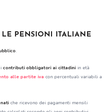
LE PENSIONI ITALIANE
ubblico
.
ei
contributi obbligatori ai cittadini
in età
nto alle partite iva
con percentuali variabili a
onati
che ricevono dei pagamenti mensili
to calcolati secondo gli anni contributivi