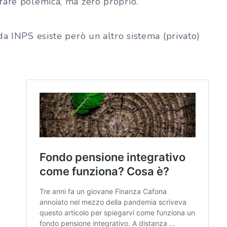
fare polemica, ma zero proprio.
da INPS esiste però un altro sistema (privato)