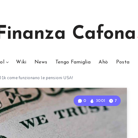
Finanza Cafona
ol
Wiki
News
Tengo Famiglia
Ahò
Posta
01k come funzionano le pensioni USA!
0
3001
7