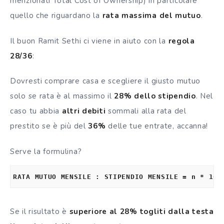
menzionati Total Cost of Ownership) in particolare
quello che riguardano la
rata massima del mutuo
.
Il buon Ramit Sethi ci viene in aiuto con la
regola
28/36
:
Dovresti comprare casa e scegliere il giusto mutuo
solo se rata è al massimo il
28% dello stipendio
. Nel
caso tu abbia
altri debiti
sommali alla rata del
prestito se è più del
36%
delle tue entrate, accanna!
Serve la formulina?
RATA MUTUO MENSILE : STIPENDIO MENSILE = n * 100
Se il risultato è
superiore al 28% togliti dalla testa