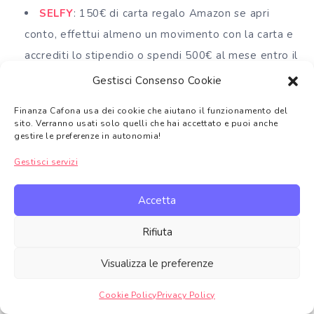
SELFY
: 150€ di carta regalo Amazon se apri
conto, effettui almeno un movimento con la carta e
accrediti lo stipendio o spendi 500€ al mese entro il
30/10/2026
Gestisci Consenso Cookie
ISYBANK
: ricevi 30€ di buoni regalo Amazon
Finanza Cafona usa dei cookie che aiutano il funzionamento del
aprendo un nuovo conto. Dopo il login vai sull’icona
sito. Verranno usati solo quelli che hai accettato e puoi anche
gestire le preferenze in autonomia!
IsyReward
e attiva la promo
IsyToken Collection
,
Gestisci servizi
clicca sul banner con le due ragazze e il titolo
“#amici – isyToken”
e poi scrolla le schede fino a
Accetta
trovare quella per inserire il codice amico
GVH8Y4N0MT
Rifiuta
BBVA
: apri un conto corrente ed ottieni il 3% di
Visualizza le preferenze
rendimento sulla liquidità nonché il 3% di cashback
Cookie Policy
Privacy Policy
sugli acquisti per 6 mesi
Gestire consenso